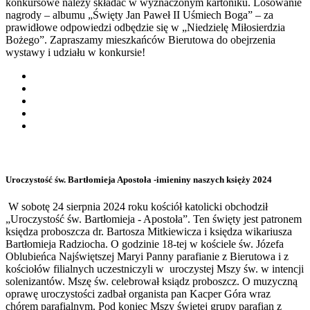
konkursowe należy składać w wyznaczonym kartoniku. Losowanie
nagrody – albumu „Święty Jan Paweł II Uśmiech Boga” – za
prawidłowe odpowiedzi odbędzie się w „Niedzielę Miłosierdzia
Bożego”. Zapraszamy mieszkańców Bierutowa do obejrzenia
wystawy i udziału w konkursie!
Uroczystość św. Bartłomieja Apostoła -imieniny naszych księży 2024
W sobotę 24 sierpnia 2024 roku kościół katolicki obchodził
„Uroczystość św. Bartłomieja - Apostoła”. Ten święty jest patronem
księdza proboszcza dr. Bartosza Mitkiewicza i księdza wikariusza
Bartłomieja Radziocha. O godzinie 18-tej w kościele św. Józefa
Oblubieńca Najświętszej Maryi Panny parafianie z Bierutowa i z
kościołów filialnych uczestniczyli w uroczystej Mszy św. w intencji
solenizantów. Mszę św. celebrował ksiądz proboszcz. O muzyczną
oprawę uroczystości zadbał organista pan Kacper Góra wraz
chórem parafialnym. Pod koniec Mszy świętej grupy parafian z