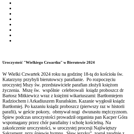
Uroczystość "Wielkiego Czwartku" w Bierutowie 2024
W Wielki Czwartek 2024 roku na godzinę 18-tą do kościoła św.
Katarzyny przybyli bierutowscy parafianie. Po rozpoczęciu
uroczystej Mszy św. przedstawiciele parafian złożyli księżom
życzenia. Mszę św. wspólnie celebrowali ksiądz proboszcz dr
Bartosz Mitkiewicz wraz z księżmi wikariuszami: Bartłomiejem
Radziochem i Arkadiuszem Rurańskim. Kazanie wygłosił ksiądz
Bartłomiej. Po kazaniu ksiądz proboszcz (pierwszy raz w historii
parafii), w geście pokory, obmywał nogi dwunastu mężczyznom.
Śpiew podczas uroczystości prowadził organista pan Kacper Góra
wspomagany przez chór parafialny i scholę kościelną. Na
zakończenie uroczystości, w uroczystej procesji Najświętszy
Sakrament, przy śpiewie hymnu „Sław języku”, został zgodnie z