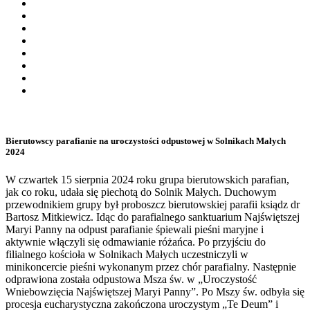
Bierutowscy parafianie na uroczystości odpustowej w Solnikach Małych
2024
W czwartek 15 sierpnia 2024 roku grupa bierutowskich parafian,
jak co roku, udała się piechotą do Solnik Małych. Duchowym
przewodnikiem grupy był proboszcz bierutowskiej parafii ksiądz dr
Bartosz Mitkiewicz. Idąc do parafialnego sanktuarium Najświętszej
Maryi Panny na odpust parafianie śpiewali pieśni maryjne i
aktywnie włączyli się odmawianie różańca. Po przyjściu do
filialnego kościoła w Solnikach Małych uczestniczyli w
minikoncercie pieśni wykonanym przez chór parafialny. Następnie
odprawiona została odpustowa Msza św. w „Uroczystość
Wniebowzięcia Najświętszej Maryi Panny”. Po Mszy św. odbyła się
procesja eucharystyczna zakończona uroczystym „Te Deum” i