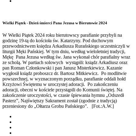
Wielki Piątek - Dzień śmierci Pana Jezusa w Bierutowie 2024
W Wielki Piątek 2024 roku bierutowscy parafianie przybyli na
godzinę 19-tą do kościoła św. Katarzyny. Pod duchowym
przewodnictwem księdza Arkadiusza Rurańskiego uczestniczyli w
liturgii Męki Pańskiej. W tym dniu, według wieloletniej tradycji,
Mękę Pana Jezusa według św. Jana wykonał chór parafialny wraz
ze scholą. W partiach solowych wystąpili: ksiądz Arkadiusz oraz
pan Roman Członkowski i pan Janusz Misterkiewicz. Kazanie
wygłosił ksiądz proboszcz dr. Bartosz Mitkiewicz. Po modlitwie
powszechnej, w wyznaczonym porządku, parafianie oddali hołd
Krzyżowi Świętemu w uroczystej adoracji. Po zakończeniu
adoracji, obecni w kościele przystąpili do Komunii świętej. Na
zakończenie uroczystości, w czasie śpiewania hymnu „Odszedł
Pasterz”, Najświętszy Sakrament został (zgodnie z tradycją)
przeniesiony do „Ołtarza Grobu Pańskiego”. [Fot.:A.W.]