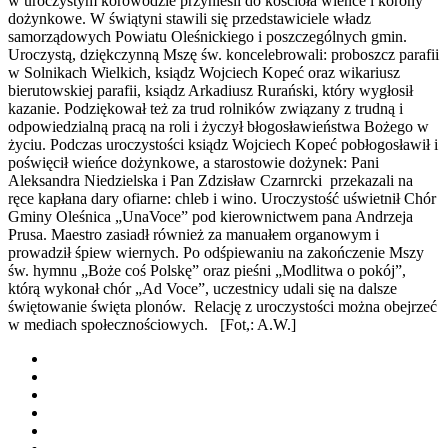
w uroczystym korowodzie przynieśli do kościoła wieńce i korony
dożynkowe. W świątyni stawili się przedstawiciele władz
samorządowych Powiatu Oleśnickiego i poszczególnych gmin.
Uroczystą, dziękczynną Mszę św. koncelebrowali: proboszcz parafii
w Solnikach Wielkich, ksiądz Wojciech Kopeć oraz wikariusz
bierutowskiej parafii, ksiądz Arkadiusz Rurański, który wygłosił
kazanie. Podziękował też za trud rolników związany z trudną i
odpowiedzialną pracą na roli i życzył błogosławieństwa Bożego w
życiu. Podczas uroczystości ksiądz Wojciech Kopeć pobłogosławił i
poświęcił wieńce dożynkowe, a starostowie dożynek: Pani
Aleksandra Niedzielska i Pan Zdzisław Czarnrcki przekazali na
ręce kapłana dary ofiarne: chleb i wino. Uroczystość uświetnił Chór
Gminy Oleśnica „UnaVoce” pod kierownictwem pana Andrzeja
Prusa. Maestro zasiadł również za manuałem organowym i
prowadził śpiew wiernych. Po odśpiewaniu na zakończenie Mszy
św. hymnu „Boże coś Polskę” oraz pieśni „Modlitwa o pokój”,
którą wykonał chór „Ad Voce”, uczestnicy udali się na dalsze
świętowanie święta plonów. Relację z uroczystości można obejrzeć
w mediach społecznościowych. [Fot,: A.W.]