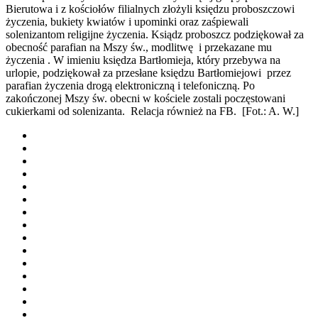
Bierutowa i z kościołów filialnych złożyli księdzu proboszczowi
życzenia, bukiety kwiatów i upominki oraz zaśpiewali
solenizantom religijne życzenia. Ksiądz proboszcz podziękował za
obecność parafian na Mszy św., modlitwę i przekazane mu
życzenia . W imieniu księdza Bartłomieja, który przebywa na
urlopie, podziękował za przesłane księdzu Bartłomiejowi przez
parafian życzenia drogą elektroniczną i telefoniczną. Po
zakończonej Mszy św. obecni w kościele zostali poczęstowani
cukierkami od solenizanta. Relacja również na FB. [Fot.: A. W.]