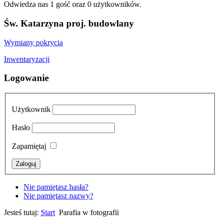
Odwiedza nas 1 gość oraz 0 użytkowników.
Św. Katarzyna proj. budowlany
Wymiany pokrycia
Inwentaryzacji
Logowanie
Użytkownik
Hasło
Zapamiętaj
Nie pamiętasz hasła?
Nie pamiętasz nazwy?
Jesteś tutaj:
Start
Parafia w fotografii