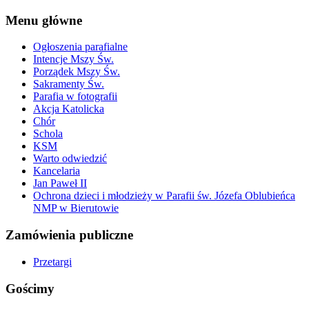
Menu główne
Ogłoszenia parafialne
Intencje Mszy Św.
Porządek Mszy Św.
Sakramenty Św.
Parafia w fotografii
Akcja Katolicka
Chór
Schola
KSM
Warto odwiedzić
Kancelaria
Jan Paweł II
Ochrona dzieci i młodzieży w Parafii św. Józefa Oblubieńca
NMP w Bierutowie
Zamówienia publiczne
Przetargi
Gościmy