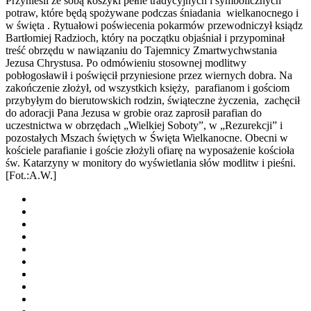
Przynieśli ze sobą koszyki pełne tradycyjnych i symbolicznych
potraw, które będą spożywane podczas śniadania wielkanocnego i
w święta . Rytuałowi poświecenia pokarmów przewodniczył ksiądz
Bartłomiej Radzioch, który na początku objaśniał i przypominał
treść obrzędu w nawiązaniu do Tajemnicy Zmartwychwstania
Jezusa Chrystusa. Po odmówieniu stosownej modlitwy
pobłogosławił i poświęcił przyniesione przez wiernych dobra. Na
zakończenie złożył, od wszystkich księży, parafianom i gościom
przybyłym do bierutowskich rodzin, świąteczne życzenia, zachęcił
do adoracji Pana Jezusa w grobie oraz zaprosił parafian do
uczestnictwa w obrzędach „Wielkiej Soboty”, w „Rezurekcji” i
pozostałych Mszach świętych w Święta Wielkanocne. Obecni w
kościele parafianie i goście złożyli ofiarę na wyposażenie kościoła
św. Katarzyny w monitory do wyświetlania słów modlitw i pieśni.
[Fot.:A.W.]