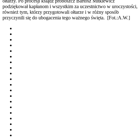
ołtarzy. Po procesji ksiądz proboszcz Bartosz Mitkiewicz
podziękował kapłanom i wszystkim za uczestnictwo w uroczystości,
również tym, którzy przygotowali ołtarze i w różny sposób
przyczynili się do ubogacenia tego ważnego święta. [Fot.:A.W.]