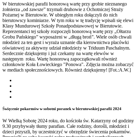
W bierutowskiej parafii honorową wartę przy grobie nieznanego
żołnierza „od zawsze” trzymali druhowie z Ochotniczej Straży
Pożarnej w Bierutowie. W ubiegłym roku dołączyli do nich
bierutowscy kominiarze. W tym roku w tę tradycję wpisali się elewi
Klasy Mundurowej Szkoły Ponadpodstawowej w Bierutowie.
Reprezentanci tej szkoły rozpoczęli honorową wartę przy „Ołtarzu
Grobu Pańskiego” wyposażeni w „długą broń”. Wiele osób chwali
młodzież za ten gest i wyraża uznanie dla kierownictwa placówki
oświatowej za aktywny udział młodzieży w Triduum Paschalnym.
Serdecznie dziękujemy i już czekamy na wartę elewów w
następnym roku. Wartę honorową zapoczątkowali również
członkowie Koła Łowieckiego "Ponowa". Zdjęcia można zobaczyć
w mediach społecznościowych. Również dziękujemy! [Fot.:A.W.]
Święcenie pokarmów w sobotni poranek w bierutowskiej parafii 2024
W Wielką Sobotę 2024 roku, do kościoła św. Katarzyny od godziny
9.30 przybywały tłumy parafian. Całe rodziny, dorośli, młodzież i
dzieci przyszli, by uczestniczyć w obrzędzie świecenia pokarmów.