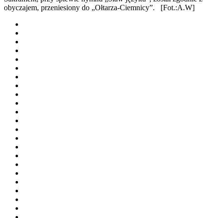
obyczajem, przeniesiony do „Ołtarza-Ciemnicy”. [Fot.:A.W]